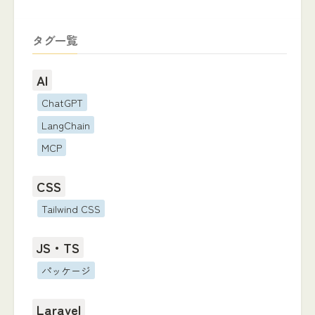
タグ一覧
AI
ChatGPT
LangChain
MCP
CSS
Tailwind CSS
JS・TS
パッケージ
Laravel