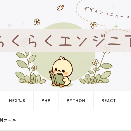
NEXTJS
PHP
PYTHON
REACT
利ツール