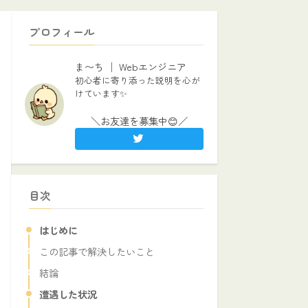
プロフィール
ま〜ち │ Webエンジニア
初心者に寄り添った説明を心が
けています✨
＼お友達を募集中😊／
目次
はじめに
この記事で解決したいこと
結論
遭遇した状況