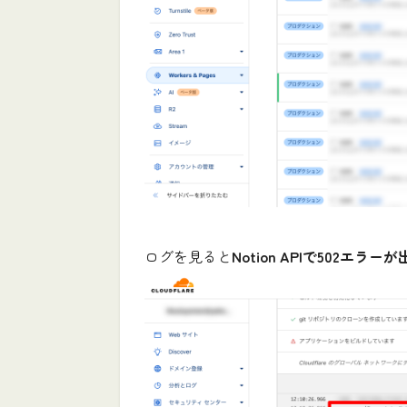
ログを見ると
Notion APIで502エラ