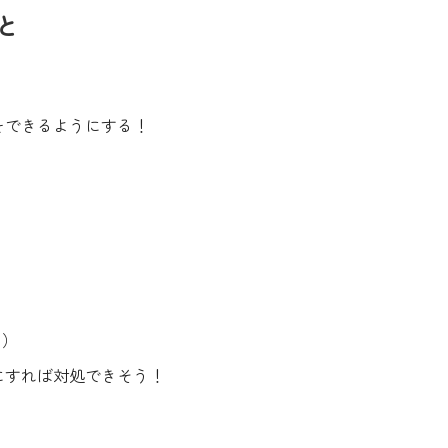
と
処理をできるようにする！
？）
にすれば対処できそう！