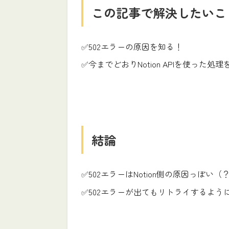
この記事で解決したいこ
✅502エラーの原因を知る！
✅今までどおりNotion APIを使った
結論
✅502エラーはNotion側の原因っぽい（
✅502エラーが出てもリトライするよう