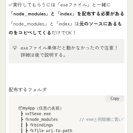
✅実行してもらうには「exeファイル」と一緒に
「node_modules」と「index」を配布する必要がある
「node_modules」と「index」は
元のソースにあるも
のをコピペしてくる
だけでOK！
💡
exeファイル単体だと動かなかったので注意！
詳細は後で説明する。
配布するフォルダ
Copy
📦myApp（任意の名前）

 ┣ 📜TSexe
.
exe

 ┣ 📂node_modules         
// exeと同階層に置いて
 ┃ ┣ 📂bindings

 ┃ ┣ 📂file
-
uri
-
to
-
path
