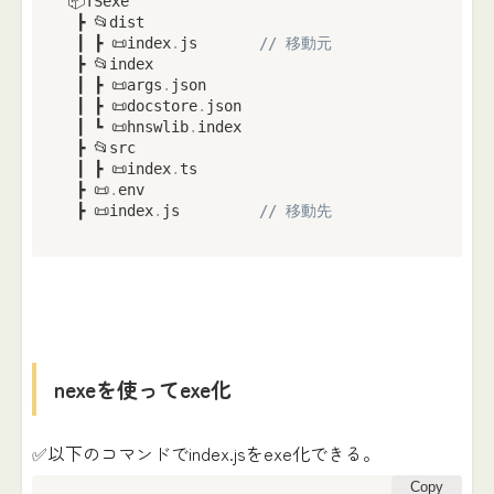
📦TSexe

 ┣ 📂dist

 ┃ ┣ 📜index
.
js       
// 移動元
 ┣ 📂index

 ┃ ┣ 📜args
.
json

 ┃ ┣ 📜docstore
.
json

 ┃ ┗ 📜hnswlib
.
index

 ┣ 📂src

 ┃ ┣ 📜index
.
ts

 ┣ 📜
.
env

 ┣ 📜index
.
js         
// 移動先
nexeを使ってexe化
✅以下のコマンドでindex.jsをexe化できる。
Copy