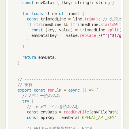
const
 envData
:
{
[
key
:
string
]
:
string
}
=
{
}
;
for
(
const
 line 
of
 lines
)
{
const
 trimmedLine 
=
 line
.
trim
(
)
;
// 先頭と末
if
(
trimmedLine 
&&
!
trimmedLine
.
startsWith
(
'
const
[
key
,
 value
]
=
 trimmedLine
.
split
(
'='
      envData
[
key
]
=
 value
.
replace
(
/
(^"|"$)
/
g
,
'
}
}
return
 envData
;
}
// ---------------------------------------------
// 実行
export
const
runLlm
=
async
(
)
=>
{
// APIキー読み込み
try
{
// .envファイルを読み込む
const
 envData 
=
readEnvFile
(
envFilePath
)
;
const
 apiKey 
=
 envData
[
'OPENAI_API_KEY'
]
;
// APIキーを環境変数にセットする