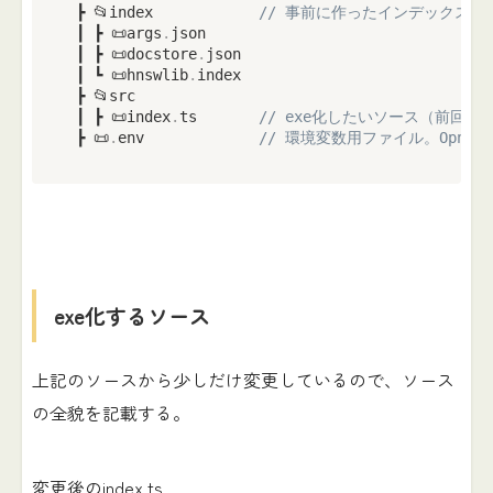
 ┣ 📂index            
// 事前に作ったインデックス
 ┃ ┣ 📜args
.
json

 ┃ ┣ 📜docstore
.
json

 ┃ ┗ 📜hnswlib
.
index

 ┣ 📂src

 ┃ ┣ 📜index
.
ts       
// exe化したいソース（前回
 ┣ 📜
.
env             
// 環境変数用ファイル。OpneA
exe化するソース
上記のソースから少しだけ変更しているので、ソース
の全貌を記載する。
変更後のindex.ts