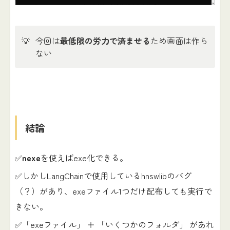
💡
今回は
最低限の労力で済ませる
ため画面は作ら
ない
結論
✅
nexe
を使えばexe化できる。
✅しかしLangChainで使用しているhnswlibのバグ
（？）があり、exeファイル1つだけ配布しても実行で
きない。
✅「exeファイル」 ＋ 「いくつかのフォルダ」 があれ