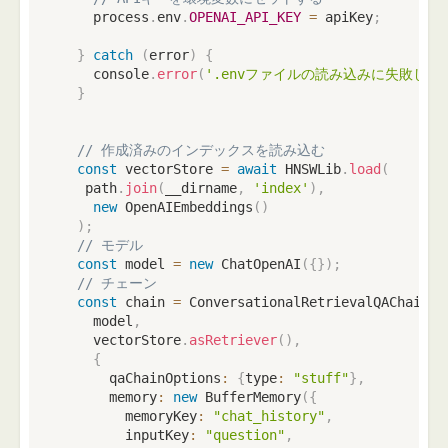
    process
.
env
.
OPENAI_API_KEY
=
 apiKey
;
}
catch
(
error
)
{
console
.
error
(
'.envファイルの読み込みに失敗しま
}
// 作成済みのインデックスを読み込む
const
 vectorStore 
=
await
 HNSWLib
.
load
(
   path
.
join
(
__dirname
,
'index'
)
,
new
OpenAIEmbeddings
(
)
)
;
// モデル
const
 model 
=
new
ChatOpenAI
(
{
}
)
;
// チェーン
const
 chain 
=
 ConversationalRetrievalQAChain
.
f
    model
,
    vectorStore
.
asRetriever
(
)
,
{
      qaChainOptions
:
{
type
:
"stuff"
}
,
      memory
:
new
BufferMemory
(
{
        memoryKey
:
"chat_history"
,
        inputKey
:
"question"
,