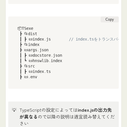
Copy
📦TSexe

 ┣ 📂dist

 ┃ ┣ 📜index
.
js        
// index.tsをトランスパ
 ┣ 📂index

 ┣ 📜args
.
json

 ┃ ┣ 📜docstore
.
json

 ┃ ┗ 📜hnswlib
.
index

 ┣ 📂src

 ┃ ┣ 📜index
.
ts

 ┣ 📜
.
env
💡
TypeScriptの設定によっては
index.jsの出力先
が異なる
ので以降の説明は適宜読み替えてくだ
さい