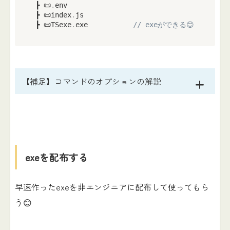
 ┣ 📜
.
env

 ┣ 📜index
.
js

 ┣ 📜TSexe
.
exe           
// exeができる😊
【補足】コマンドのオプションの解説
exeを配布する
早速作ったexeを非エンジニアに配布して使ってもら
う😊