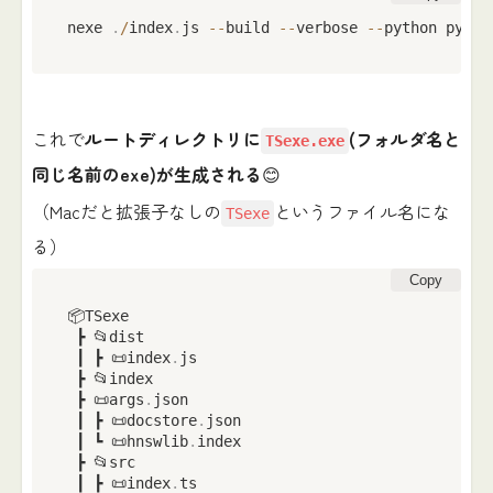
nexe 
.
/
index
.
js 
--
build 
--
verbose 
--
python pytho
これで
ルートディレクトリに
(フォルダ名と
TSexe.exe
同じ名前のexe)が生成される
😊
（Macだと拡張子なしの
というファイル名にな
TSexe
る）
Copy
📦TSexe

 ┣ 📂dist

 ┃ ┣ 📜index
.
js

 ┣ 📂index

 ┣ 📜args
.
json

 ┃ ┣ 📜docstore
.
json

 ┃ ┗ 📜hnswlib
.
index

 ┣ 📂src

 ┃ ┣ 📜index
.
ts
