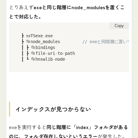
とりあえず
exeと同じ階層にnode_modulesを置くこ
とで対応した。
Copy
 ┣ 📜TSexe
.
exe

 ┣ 📂node_modules         
// exeと同階層に置いて
 ┃ ┣ 📂bindings

 ┃ ┣ 📂file
-
uri
-
to
-
path

 ┃ ┗ 📂hnswlib
-
node
インデックスが見つからない
exeを実行すると
同じ階層に「index」フォルダがある
のに、フォルダ存在しないというエラー
が発生した。