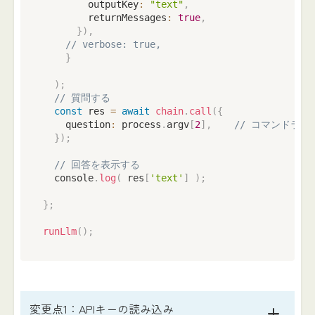
        outputKey
:
"text"
,
        returnMessages
:
true
,
}
)
,
// verbose: true,
}
)
;
// 質問する
const
 res 
=
await
chain
.
call
(
{
    question
:
 process
.
argv
[
2
]
,
// コマンドラ
}
)
;
// 回答を表示する
console
.
log
(
 res
[
'text'
]
)
;
}
;
runLlm
(
)
;
変更点1：APIキーの読み込み