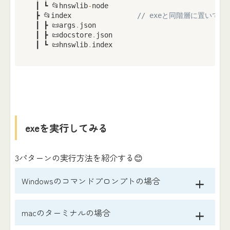
 ┃ ┗ 📂hnswlib
-
node

 ┣ 📂index                
// exeと同階層に置いてお
 ┃ ┣ 📜args
.
json

 ┃ ┣ 📜docstore
.
json

 ┃ ┗ 📜hnswlib
.
index
exeを実行してみる
3パターンの実行方法を紹介する😊
Windowsのコマンドプロンプトの場合
macのターミナルの場合