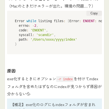
（Macのときだけエラーが出た。環境の問題…？）
Copy
Error 
while
 listing files
:
[
Error
:
ENOENT
:
 no su
  errno
:
-
2
,
  code
:
'ENOENT'
,
  syscall
:
'scandir'
,
  path
:
'/Users/xxxx/yyyy/index'
}
原因
exe化するときにオプション
を付けてindex
-r index
フォルダを含めたはずなのにindexが見つからず原因が
分からない💦
【補足】exe化のログにもindexフォルダが含まれ