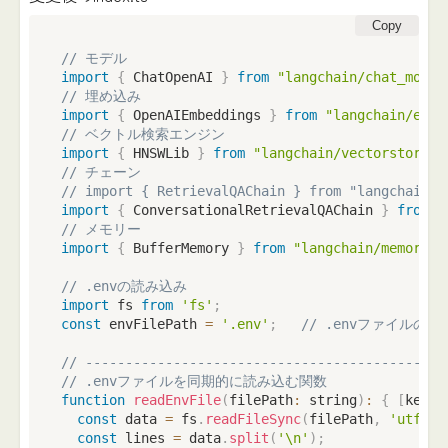
Copy
// モデル
import
{
 ChatOpenAI 
}
from
"langchain/chat_model
// 埋め込み
import
{
 OpenAIEmbeddings 
}
from
"langchain/embe
// ベクトル検索エンジン
import
{
 HNSWLib 
}
from
"langchain/vectorstores/
// チェーン
// import { RetrievalQAChain } from "langchain/c
import
{
 ConversationalRetrievalQAChain 
}
from
"
// メモリー
import
{
 BufferMemory 
}
from
"langchain/memory"
;
// .envの読み込み
import
 fs 
from
'fs'
;
const
 envFilePath 
=
'.env'
;
// .envファイル
// ---------------------------------------------
// .envファイルを同期的に読み込む関数
function
readEnvFile
(
filePath
:
string
)
:
{
[
key
:
const
 data 
=
 fs
.
readFileSync
(
filePath
,
'utf-8'
const
 lines 
=
 data
.
split
(
'\n'
)
;