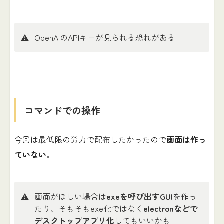
⚠️
OpenAIのAPIキーが見られる恐れがある
コマンドでの操作
今回は最低限の労力で配布したかったので
画面は作っ
ていない。
⚠️
画面がほしい場合は
exeを呼び出すGUI
を作っ
たり、そもそもexe化ではなく
electronなどで
デスクトップアプリ化
してもいいかも