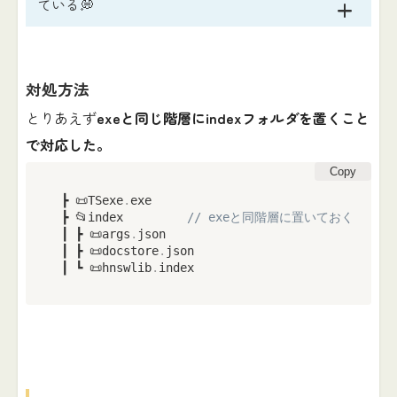
ている💭
対処方法
とりあえず
exeと同じ階層にindexフォルダを置くこと
で対応した。
Copy
 ┣ 📜TSexe
.
exe

 ┣ 📂index         
// exeと同階層に置いておく
 ┃ ┣ 📜args
.
json

 ┃ ┣ 📜docstore
.
json

 ┃ ┗ 📜hnswlib
.
index