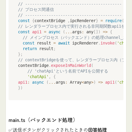
// -----------------------------------------
// プロセス間通信
// -----------------------------------------
const
{
contextBridge 
,
ipcRenderer
}
=
require
(
'el
// レンダラープロセス内で実行される非同期関数api1を定
const
api1
=
async
(
...
args
:
any
[
]
)
=>
{
// メインプロセス（バックエンド）の処理channel_ich
const
 result 
=
await
 ipcRenderer
.
invoke
(
'chann
return
 result
;
}
;
// contextBridgeを使って、レンダラープロセス内（
contextBridge
.
exposeInMainWorld
(
// 'chatApi'という名前でAPIを公開する
'chatApi'
,
{
api1
:
async
(
...
args
:
Array
<
any
>
)
=>
api1
(
'chann
}
)
main.ts（バックエンド処理）
✅送信ボタンがクリックされたときの
回答処理