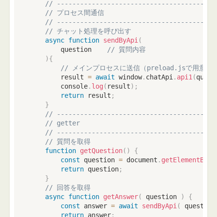
// -----------------------------------------
// プロセス間通信
// -----------------------------------------
// チャット処理を呼び出す
async
function
sendByApi
(
        question    
// 質問内容
)
{
// メインプロセスに送信（preload.jsで用意したc
        result 
=
await
 window
.
chatApi
.
api1
(
quest
        console
.
log
(
result
)
;
return
 result
;
}
// -----------------------------------------
// getter
// -----------------------------------------
// 質問を取得
function
getQuestion
(
)
{
const
 question 
=
 document
.
getElementById
return
 question
;
}
// 回答を取得
async
function
getAnswer
(
question
)
{
const
 answer 
=
await
sendByApi
(
 question
return
 answer
;