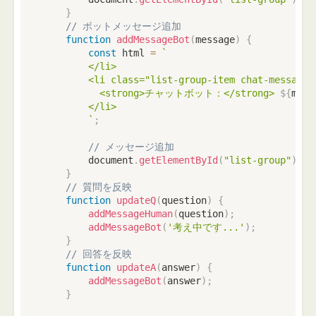
}
// ボットメッセージ追加
function
addMessageBot
(
message
)
{
const
 html 
=
`
        </li>

        <li class="list-group-item chat-message y
          <strong>チャットボット：</strong> 
${
mess
        </li>

`
;
// メッセージ追加
        document
.
getElementById
(
"list-group"
)
.
in
}
// 質問を反映
function
updateQ
(
question
)
{
addMessageHuman
(
question
)
;
addMessageBot
(
'考え中です...'
)
;
}
// 回答を反映
function
updateA
(
answer
)
{
addMessageBot
(
answer
)
;
}