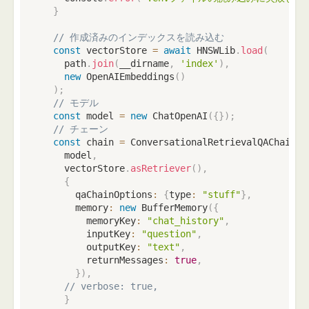
}
// 作成済みのインデックスを読み込む
const
 vectorStore 
=
await
 HNSWLib
.
load
(
    path
.
join
(
__dirname
,
'index'
)
,
new
OpenAIEmbeddings
(
)
)
;
// モデル
const
 model 
=
new
ChatOpenAI
(
{
}
)
;
// チェーン
const
 chain 
=
 ConversationalRetrievalQAChain
.
f
    model
,
    vectorStore
.
asRetriever
(
)
,
{
      qaChainOptions
:
{
type
:
"stuff"
}
,
      memory
:
new
BufferMemory
(
{
        memoryKey
:
"chat_history"
,
        inputKey
:
"question"
,
        outputKey
:
"text"
,
        returnMessages
:
true
,
}
)
,
// verbose: true,
}