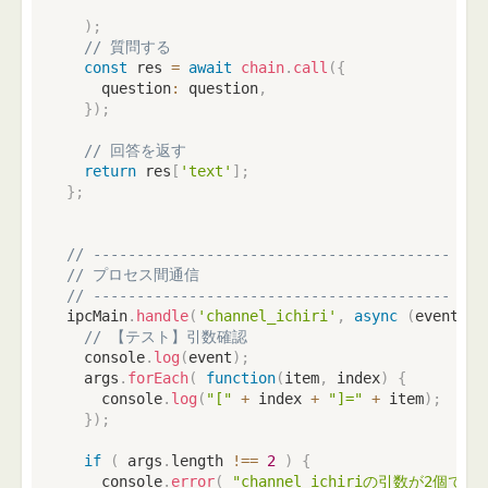
)
;
// 質問する
const
 res 
=
await
chain
.
call
(
{
    question
:
 question
,
}
)
;
// 回答を返す
return
 res
[
'text'
]
;
}
;
// -----------------------------------------
// プロセス間通信
// -----------------------------------------
ipcMain
.
handle
(
'channel_ichiri'
,
async
(
event
:
 O
// 【テスト】引数確認
console
.
log
(
event
)
;
  args
.
forEach
(
function
(
item
,
 index
)
{
console
.
log
(
"["
+
 index 
+
"]="
+
 item
)
;
}
)
;
if
(
 args
.
length 
!==
2
)
{
console
.
error
(
"channel_ichiriの引数が2個で