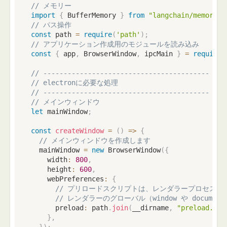
// メモリー
import
{
 BufferMemory 
}
from
"langchain/memory"
;
// パス操作
const
 path 
=
require
(
'path'
)
;
// アプリケーション作成用のモジュールを読み込み
const
{
 app
,
 BrowserWindow
,
 ipcMain 
}
=
require
(
// -----------------------------------------
// electronに必要な処理
// -----------------------------------------
// メインウィンドウ
let
 mainWindow
;
const
createWindow
=
(
)
=>
{
// メインウィンドウを作成します
  mainWindow 
=
new
BrowserWindow
(
{
    width
:
800
,
    height
:
600
,
    webPreferences
:
{
// プリロードスクリプトは、レンダラープロセスが
// レンダラーのグローバル（window や docume
      preload
:
 path
.
join
(
__dirname
,
"preload.js"
}
,