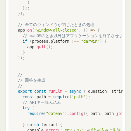
}
}
)
;
}
)
;
// 全てのウィンドウが閉じたときの処理
app
.
on
(
"window-all-closed"
,
(
)
=>
{
// macOSのとき以外はアプリケーションを終了させます
if
(
process
.
platform 
!==
"darwin"
)
{
    app
.
quit
(
)
;
}
}
)
;
// -----------------------------------------
// 回答を生成
// -----------------------------------------
export
const
runLlm
=
async
(
 question
:
string
)
const
 path 
=
require
(
'path'
)
;
// APIキー読み込み
try
{
require
(
"dotenv"
)
.
config
(
{
 path
:
 path
.
join
(
_
}
catch
(
error
)
{
console
.
error
(
'.envファイルの読み込みに失敗しま