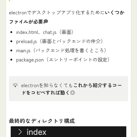
electronでデスクトップアプリ化するために
いくつか
ファイルが必要💭
index.html、chat.js（画面）
preload.js（画面とバックエンドの仲介）
main.js（バックエンド処理を書くところ）
package.json（エントリーポイントの設定）
💡
electronを知らなくても
これから紹介するコー
ドをコピペすれば動く
◎
最終的なディレクトリ構成