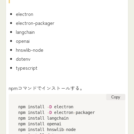
electron
electron-packager
langchain
openai
hnswlib-node
dotenv
typescript
npmコマンドでインストールする。
Copy
npm install 
-
D
 electron

npm install 
-
D
 electron
-
packager

npm install langchain

npm install openai

npm install hnswlib
-
node
