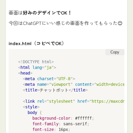
画面は
好みのデザインでOK！
今回はChatGPTにいい感じの画面を作ってもらった😊
index.html（コピペでOK）
Copy
<!
DOCTYPE
html
>
<
html
lang
=
"
ja
"
>
<
head
>
<
meta
charset
=
"
UTF-8
"
>
<
meta
name
=
"
viewport
"
content
=
"
width=device-wi
<
title
>
チャットボット
</
title
>
<
link
rel
=
"
stylesheet
"
href
=
"
https://maxcdn.bo
<
style
>
body
{
background-color
:
 #ffffff
;
font-family
:
 sans-serif
;
font-size
:
 16px
;