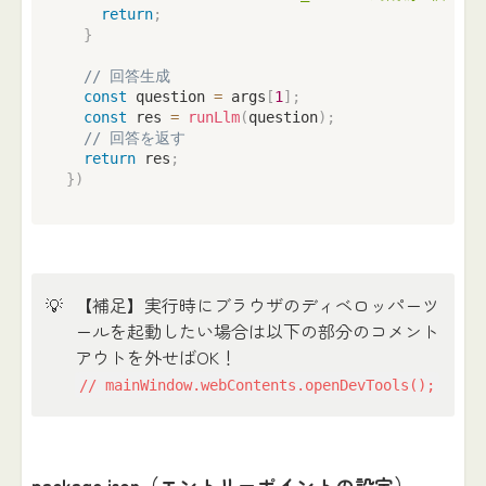
return
;
}
// 回答生成
const
 question 
=
 args
[
1
]
;
const
 res 
=
runLlm
(
question
)
;
// 回答を返す
return
 res
;
}
)
💡
【補足】実行時にブラウザのディベロッパーツ
ールを起動したい場合は以下の部分のコメント
アウトを外せばOK！
// mainWindow.webContents.openDevTools();
package.json（エントリーポイントの設定）