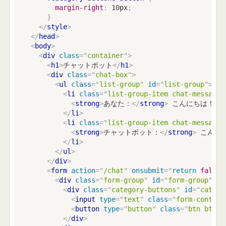
margin-right
:
 10px
;
}
</
style
>
</
head
>
<
body
>
<
div
class
=
"
container
"
>
<
h1
>
チャットボット
</
h1
>
<
div
class
=
"
chat-box
"
>
<
ul
class
=
"
list-group
"
id
=
"
list-group
"
>
<
li
class
=
"
list-group-item chat-message 
<
strong
>
あなた：
</
strong
>
 こんにちは！

</
li
>
<
li
class
=
"
list-group-item chat-message 
<
strong
>
チャットボット：
</
strong
>
 こんにち
</
li
>
</
ul
>
</
div
>
<
form
action
=
"
/chat
"
onsubmit
=
"
return
false
;
<
div
class
=
"
form-group
"
id
=
"
form-group
"
>
<
div
class
=
"
category-buttons
"
id
=
"
catego
<
input
type
=
"
text
"
class
=
"
form-control
<
button
type
=
"
button
"
class
=
"
btn btn-p
</
div
>