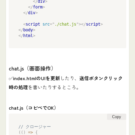
</
div
>
</
form
>
</
div
>
<
script
src
=
"
./chat.js
"
>
</
script
>
</
body
>
</
html
>
chat.js（画面操作）
✅
index.htmlのUIを更新
したり、
送信ボタンクリック
時の処理
を書いたりするところ。
chat.js（コピペでOK）
Copy
// クロージャー
(
(
)
=>
{