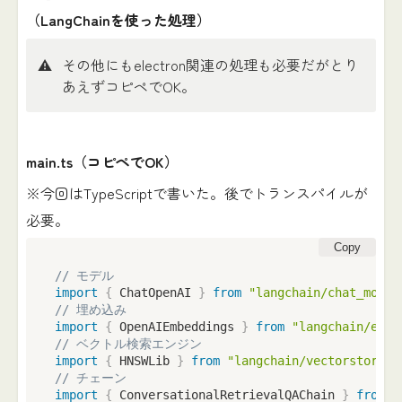
（LangChainを使った処理）
⚠️
その他にもelectron関連の処理も必要だがとり
あえずコピペでOK。
main.ts（コピペでOK）
※今回はTypeScriptで書いた。後でトランスパイルが
必要。
Copy
// モデル
import
{
 ChatOpenAI 
}
from
"langchain/chat_model
// 埋め込み
import
{
 OpenAIEmbeddings 
}
from
"langchain/embe
// ベクトル検索エンジン
import
{
 HNSWLib 
}
from
"langchain/vectorstores/
// チェーン
import
{
 ConversationalRetrievalQAChain 
}
from
"