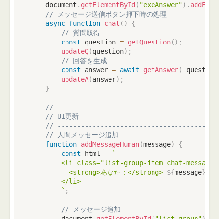
    document
.
getElementById
(
"exeAnswer"
)
.
addEven
// メッセージ送信ボタン押下時の処理
async
function
chat
(
)
{
// 質問取得
const
 question 
=
getQuestion
(
)
;
updateQ
(
question
)
;
// 回答を生成
const
 answer 
=
await
getAnswer
(
 question
updateA
(
answer
)
;
}
// -----------------------------------------
// UI更新
// -----------------------------------------
// 人間メッセージ追加
function
addMessageHuman
(
message
)
{
const
 html 
=
`
        <li class="list-group-item chat-message m
          <strong>あなた：</strong> 
${
message
}
        </li>

`
;
// メッセージ追加
        document
.
getElementById
(
"list-group"
)
.
in