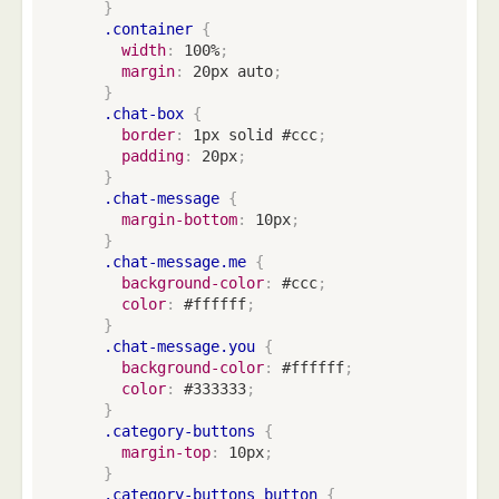
}
.container
{
width
:
 100%
;
margin
:
 20px auto
;
}
.chat-box
{
border
:
 1px solid #ccc
;
padding
:
 20px
;
}
.chat-message
{
margin-bottom
:
 10px
;
}
.chat-message.me
{
background-color
:
 #ccc
;
color
:
 #ffffff
;
}
.chat-message.you
{
background-color
:
 #ffffff
;
color
:
 #333333
;
}
.category-buttons
{
margin-top
:
 10px
;
}
.category-buttons button
{