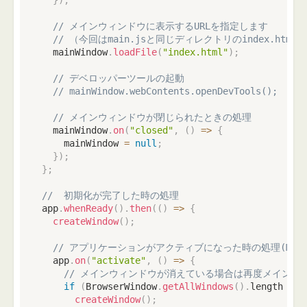
}
)
;
// メインウィンドウに表示するURLを指定します
// （今回はmain.jsと同じディレクトリのindex.html）
  mainWindow
.
loadFile
(
"index.html"
)
;
// デベロッパーツールの起動
// mainWindow.webContents.openDevTools();
// メインウィンドウが閉じられたときの処理
  mainWindow
.
on
(
"closed"
,
(
)
=>
{
    mainWindow 
=
null
;
}
)
;
}
;
//  初期化が完了した時の処理
app
.
whenReady
(
)
.
then
(
(
)
=>
{
createWindow
(
)
;
// アプリケーションがアクティブになった時の処理(Mac
  app
.
on
(
"activate"
,
(
)
=>
{
// メインウィンドウが消えている場合は再度メインウ
if
(
BrowserWindow
.
getAllWindows
(
)
.
length 
===
createWindow
(
)
;