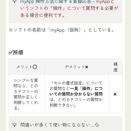
💡
myApp 操作方法に関する質疑応答
-
myAppと
いうソフトの「操作」について質問する必要が
ある場合に便利です。
※ソフトの名前は「myApp（仮称）」としている。
✅所感
精
メリット⭕️
デメリット❌
度
シンプルな質
「セルの書式設定」について
問なら、どの
の質問など
一見「操作」につ
カテゴリーの
いての質問か分からない質問
❌
質問か正しく
は、どのカテゴリーの質問か
判断してくれ
判断できない。
る。
💡
間違いが多くて使い物にならない…💦