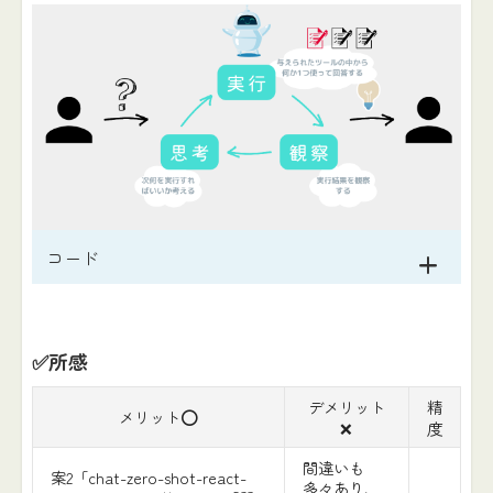
コード
✅所感
デメリット
精
メリット⭕️
❌
度
間違いも
案2「chat-zero-shot-react-
多々あり、