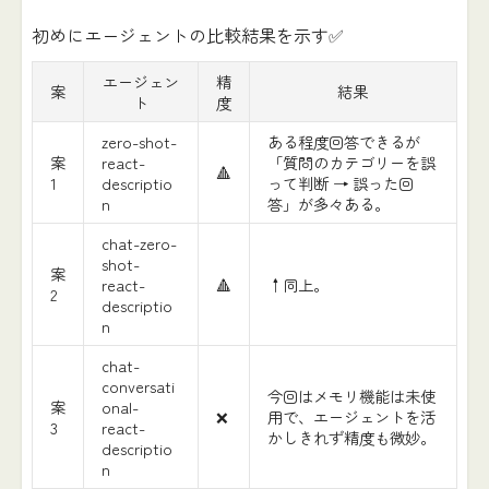
初めにエージェントの比較結果を示す✅
エージェン
精
案
結果
ト
度
zero-shot-
ある程度回答できるが
案
react-
「質問のカテゴリーを誤
🔺
1
descriptio
って判断 → 誤った回
n
答」が多々ある。
chat-zero-
shot-
案
react-
🔺
↑同上。
2
descriptio
n
chat-
conversati
今回はメモリ機能は未使
案
onal-
❌
用で、エージェントを活
3
react-
かしきれず精度も微妙。
descriptio
n