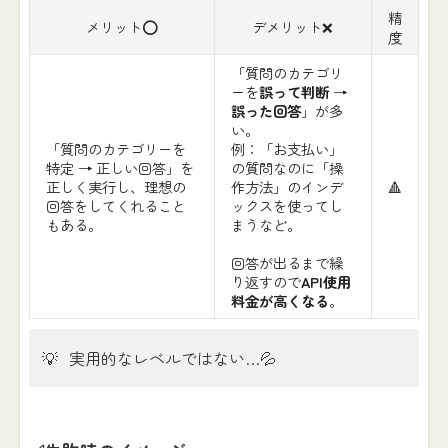
精
メリット⭕️
デメリット❌
度
「質問のカテゴリ
ーを
誤って判断
→
誤った回答
」が多
い。
「質問のカテゴリーを
例：「お支払い」
特定 → 正しい回答」を
の質問なのに「操
正しく実行し、理想の
作方法」のインデ
🔺
回答をしてくれること
ックスを使ってし
もある。
まうなど。
回答が出るまで繰
り返すので
API使用
料金が高くなる
。
💡
実用的なレベルではない…💦