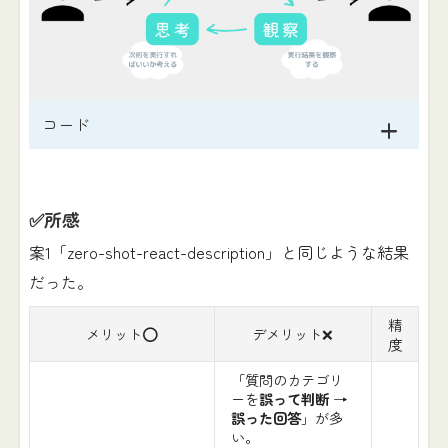
コード
✅所感
案1「zero-shot-react-description」と同じような結果
だった。
精
メリット⭕️
デメリット❌
度
「質問のカテゴリ
ーを
誤って判断
→
誤った回答
」が多
い。