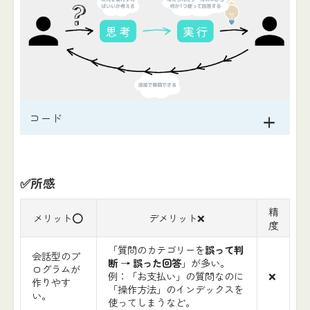
コード
✅所感
精
メリット⭕️
デメリット❌
度
「質問のカテゴリーを
誤って判
会話型のプ
断
→
誤った回答
」が多い。
ログラムが
例：「お支払い」の質問なのに
❌
作りやす
「操作方法」のインデックスを
い。
使ってしまうなど。