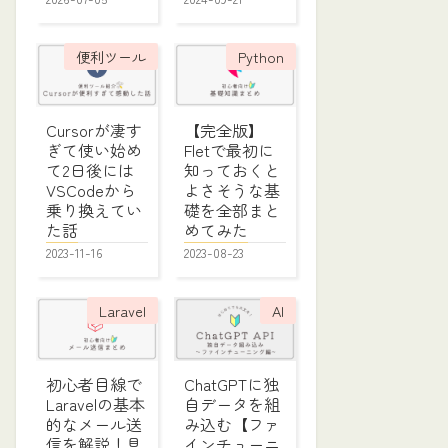
便利ツール
Python
Cursorが凄す
【完全版】
ぎて使い始め
Fletで最初に
て2日後には
知っておくと
VSCodeから
よさそうな基
乗り換えてい
礎を全部まと
た話
めてみた
2023-11-16
2023-08-23
Laravel
AI
初心者目線で
ChatGPTに独
Laravelの基本
自データを組
的なメール送
み込む【ファ
信を解説！具
インチューニ