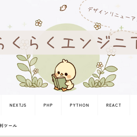
NEXTJS
PHP
PYTHON
REACT
利ツール