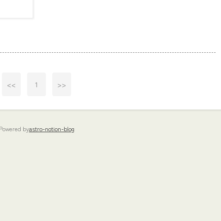
<<
1
>>
Powered by
astro-notion-blog