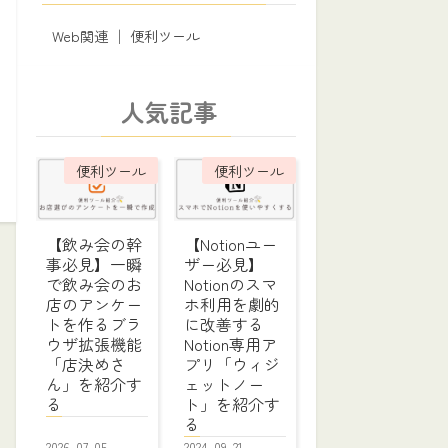
Web関連 │ 便利ツール
人気記事
便利ツール
便利ツール
【飲み会の幹
【Notionユー
事必見】一瞬
ザー必見】
で飲み会のお
Notionのスマ
店のアンケー
ホ利用を劇的
トを作るブラ
に改善する
ウザ拡張機能
Notion専用ア
「店決めさ
プリ「ウィジ
ん」を紹介す
ェットノー
る
ト」を紹介す
る
2026-07-05
2024-09-21