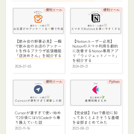
便利ツール
便利ツール
【飲み会の幹事必見】一瞬
【Notionユーザー必見】
で飲み会のお店のアンケー
Notionのスマホ利用を劇的
トを作るブラウザ拡張機能
に改善するNotion専用アプ
「店決めさん」を紹介する
リ「ウィジェットノート」
を紹介する
2026-07-05
2024-09-21
便利ツール
Python
Cursorが凄すぎて使い始め
【完全版】Fletで最初に知
て2日後にはVSCodeから乗
っておくとよさそうな基礎
り換えていた話
を全部まとめてみた
2023-11-16
2023-08-23