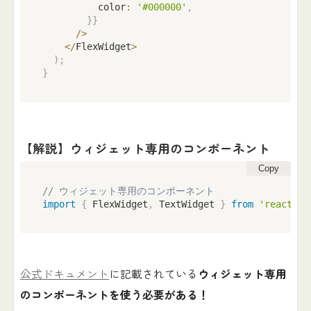
          color
:
'#000000'
,
}
}
/
>
<
/
FlexWidget
>
)
;
}
【解説】ウィジェット専用のコンポーネント
Copy
// ウィジェット専用のコンポーネント
import
{
 FlexWidget
,
 TextWidget 
}
from
'react-na
公式ドキュメント
に記載されている
ウィジェット専用
のコンポーネントを使う必要がある！