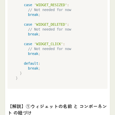
case
'WIDGET_RESIZED'
:
// Not needed for now
break
;
case
'WIDGET_DELETED'
:
// Not needed for now
break
;
case
'WIDGET_CLICK'
:
// Not needed for now
break
;
default
:
break
;
}
}
【解説】①ウィジェットの名前 と コンポーネン
ト の紐づけ