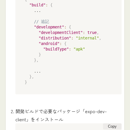
"build"
:
{
	  ...

// 追記
"development"
:
{
"developmentClient"
:
true
,
"distribution"
:
"internal"
,
"android"
:
{
"buildType"
:
"apk"
}
}
,
    ...

}
,
}
開発ビルドで必要なパッケージ「expo-dev-
client」をインストール
Copy