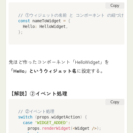
Copy
// ①ウィジェットの名前 と コンポーネント の紐づけ
const
 nameToWidget 
=
{
  Hello
:
 HelloWidget
,
}
;
先ほど作ったコンポーネント「HelloWidget」を
「Hello」というウィジェット名
に設定する。
【解説】②イベント処理
Copy
// ②イベント処理
switch
(
props
.
widgetAction
)
{
case
'WIDGET_ADDED'
:
    props
.
renderWidget
(
<
Widget 
/
>
)
;