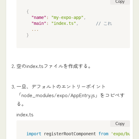
Copy
{
"name"
:
"my-expo-app"
,
"main"
:
"index.ts"
,
// これ
...
}
空のindex.tsファイルを作成する。
一旦、デフォルトのエントリーポイント
「node_modules/expo/AppEntry.js」をコピペす
る。
index.ts
Copy
import
 registerRootComponent 
from
'expo/build