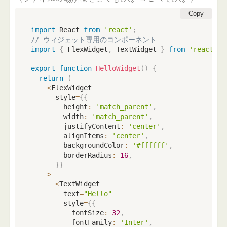
Copy
import
 React 
from
'react'
;
// ウィジェット専用のコンポーネント
import
{
 FlexWidget
,
 TextWidget 
}
from
'react-na
export
function
HelloWidget
(
)
{
return
(
<
FlexWidget

      style
=
{
{
        height
:
'match_parent'
,
        width
:
'match_parent'
,
        justifyContent
:
'center'
,
        alignItems
:
'center'
,
        backgroundColor
:
'#ffffff'
,
        borderRadius
:
16
,
}
}
>
<
TextWidget

        text
=
"Hello"
        style
=
{
{
          fontSize
:
32
,
          fontFamily
:
'Inter'
,