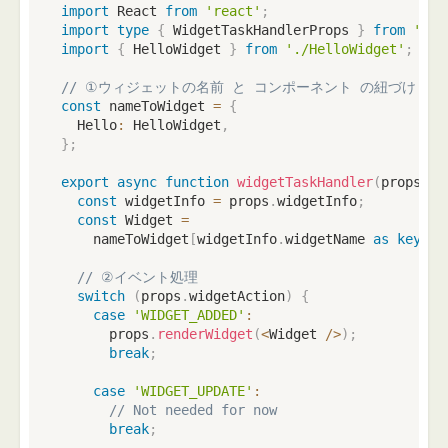
import
 React 
from
'react'
;
import
type
{
 WidgetTaskHandlerProps 
}
from
'rea
import
{
 HelloWidget 
}
from
'./HelloWidget'
;
// ①ウィジェットの名前 と コンポーネント の紐づけ
const
 nameToWidget 
=
{
  Hello
:
 HelloWidget
,
}
;
export
async
function
widgetTaskHandler
(
props
:
 W
const
 widgetInfo 
=
 props
.
widgetInfo
;
const
 Widget 
=
    nameToWidget
[
widgetInfo
.
widgetName 
as
keyof
// ②イベント処理
switch
(
props
.
widgetAction
)
{
case
'WIDGET_ADDED'
:
      props
.
renderWidget
(
<
Widget 
/
>
)
;
break
;
case
'WIDGET_UPDATE'
:
// Not needed for now
break
;