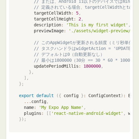
// または、Android 11以下のデバイスではminWi
// 定義されている場合、targetCellWidthとtarg
      targetCellWidth
:
5
,
      targetCellHeight
:
2
,
      description
:
'This is my first widget'
,
/
      previewImage
:
'./assets/widget-preview/hel
// このAppWidgetが更新される頻度（ミリ秒単位）
// タスクハンドラはwidgetAction = 'UPDATE
// デフォルトは0（自動更新なし）
// 最小は1800000（30分 == 30 * 60 * 1000）。
      updatePeriodMillis
:
1800000
,
}
,
]
,
}
;
export
default
(
{
 config 
}
:
 ConfigContext
)
:
 Expo
...
config
,
  name
:
'My Expo App Name'
,
  plugins
:
[
[
'react-native-android-widget'
,
 widg
}
)
;