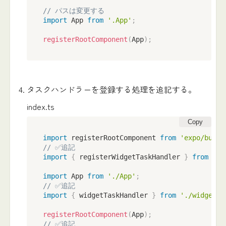
// パスは変更する
import
 App 
from
'.App'
;
registerRootComponent
(
App
)
;
タスクハンドラーを登録する処理を追記する。
index.ts
Copy
import
 registerRootComponent 
from
'expo/build
// ✅追記
import
{
 registerWidgetTaskHandler 
}
from
're
import
 App 
from
'./App'
;
// ✅追記
import
{
 widgetTaskHandler 
}
from
'./widget-t
registerRootComponent
(
App
)
;
// ✅追記