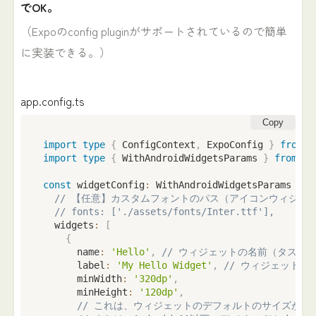
でOK。
（Expoのconfig pluginがサポートされているので簡単
に実装できる。）
app.config.ts
Copy
import
type
{
 ConfigContext
,
 ExpoConfig 
}
from
'
import
type
{
 WithAndroidWidgetsParams 
}
from
'r
const
 widgetConfig
:
 WithAndroidWidgetsParams 
=
{
// 【任意】カスタムフォントのパス（アイコンウィジェ
// fonts: ['./assets/fonts/Inter.ttf'],
  widgets
:
[
{
      name
:
'Hello'
,
// ウィジェットの名前（タスク
      label
:
'My Hello Widget'
,
// ウィジェット
      minWidth
:
'320dp'
,
      minHeight
:
'120dp'
,
// これは、ウィジェットのデフォルトのサイズがtarget