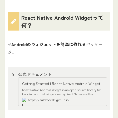
React Native Android Widgetって
何？
✅
Androidのウィジェットを簡単に作れる
パッケー
ジ。
📎
公式ドキュメント
Getting Started | React Native Android Widget
React Native Android Widget is an open source library for
building android widgets using React Native - without
touching the native side.
https://saleksovski.github.io