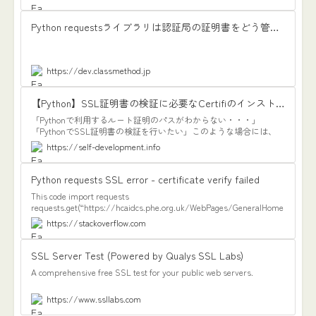
Python requestsライブラリは認証局の証明書をどう管理する? | DevelopersIO
https://dev.classmethod.jp
【Python】SSL証明書の検証に必要なCertifiのインストール
「Pythonで利用するルート証明のパスがわからない・・・」
「PythonでSSL証明書の検証を行いたい」このような場合には、
Certifiがオススメです。この記事では、SSL証明書の検証に必要な
https://self-development.info
Certifiのインストールを解説しています。
Python requests SSL error - certificate verify failed
This code import requests
requests.get(“https://hcaidcs.phe.org.uk/WebPages/GeneralHome
Page.aspx”) is giving me this error [SSL:
https://stackoverflow.com
CERTIFICATE_VERIFY_FAILED] certificate verify failed (_ssl.c:777)…
SSL Server Test (Powered by Qualys SSL Labs)
A comprehensive free SSL test for your public web servers.
https://www.ssllabs.com