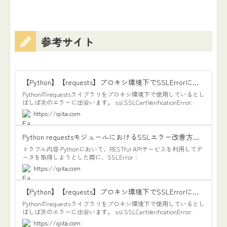
参考サイト
【Python】【requests】プロキシ環境下でSSLErrorになる原因と対処法 - Qiita
Pythonのrequestsライブラリをプロキシ環境下で使用しているとし
ばしば次のエラーに出会います。 ssl.SSLCertVerificationError:
[SSL: CERTIFICATE_VERIFY_FAILED] certificate verify fa…
https://qiita.com
Python requestsモジュールにおけるSSLエラー改善方法 - Qiita
トラブル内容 Pythonにおいて、RESTful APIサービスを利用してデ
ータを取得しようとした際に、SSLError：
CERTIFICATE_VERIFY_FAILED が発生した。 開発環境 OS：
https://qiita.com
Windows 10 IDE：PyCharm main.py i…
【Python】【requests】プロキシ環境下でSSLErrorになる原因と対処法 - Qiita
Pythonのrequestsライブラリをプロキシ環境下で使用しているとし
ばしば次のエラーに出会います。 ssl.SSLCertVerificationError:
[SSL: CERTIFICATE_VERIFY_FAILED] certificate verify fa…
https://qiita.com