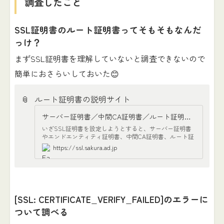
調査したこと
SSL証明書のルート証明書ってそもそもなんだ
っけ？
まずSSL証明書を理解していないと調査できないので
簡単におさらいしておいた😊
📎
ルート証明書の説明サイト
サーバー証明書／中間CA証明書／ルート証明書の違いとは？ | さくらのSSL
いざSSL証明書を設定しようとすると、サーバー証明書
やエンドエンティティ証明書、中間CA証明書、ルート証
明書など様々な証明書が出てくるため、混乱してしまう
https://ssl.sakura.ad.jp
方も多いのではないでしょうか？今回はそれぞれの証明
書の役割を整理してご紹介します。
[SSL: CERTIFICATE_VERIFY_FAILED]のエラーに
ついて調べる