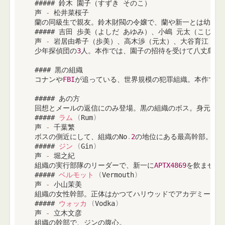
 ##### 鈴木 園子（すずき そのこ）

 声 
-
 松井菜桜子

 蘭の同級生で親友。鈴木財閥の令嬢で、蘭や新一とは幼馴染
 ##### 吉田 歩美（よしだ あゆみ）、小嶋 元太（こじま
 声 
-
 岩居由希子（歩美）、高木渉（元太）、大谷育江（光彦
 少年探偵団の
3
人。本作では、園子の招待を受けて八丈島へホ
 #### 黒の組織

 コナンや
FBI
が追っている、世界規模の犯罪組織。本作では
 ##### あの方

 回想とメールの返信にのみ登場。黒の組織のボス。身元は半
 ##### 
ラム
(
Rum
)
 声 
-
 千葉繁

 ボスの側近にして、組織のNo
.
2
の地位にある最高幹部。コ
 ##### 
ジン
(
Gin
)
 声 
-
 堀之紀

 組織の実行部隊のリーダーで、新一に
APTX4869
を飲ませて
 ##### 
ベルモット
(
Vermouth
)
 声 
-
 小山茉美

 組織の女性幹部。正体はかつてハリウッドでアカデミー賞
 ##### 
ウォッカ
(
Vodka
)
 声 
-
 立木文彦

 組織の幹部で、ジンの腹心。
