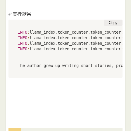
✅実行結果
Copy
INFO
:
llama_index
.
token_counter
.
token_counter
:
>
[
INFO
:
llama_index
.
token_counter
.
token_counter
:
>
[
INFO
:
llama_index
.
token_counter
.
token_counter
:
>
[
INFO
:
llama_index
.
token_counter
.
token_counter
:
>
[
The author grew up writing short stories
,
 progra