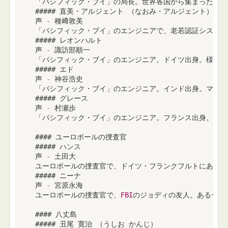
 「パシフィック・ブイ」の局長。世界各国から集まったエン
 ##### 直美・アルジェント （なおみ・アルジェント）〈
1
 声 
-
 種﨑敦美

 「パシフィック・ブイ」のエンジニアで、老若認証システ
 ##### レオンハルト

 声 
-
 諏訪部順一

 「パシフィック・ブイ」のエンジニア。ドイツ出身。様々な
 ##### エド

 声 
-
 神谷浩史

 「パシフィック・ブイ」のエンジニア。インド出身。マイペ
 ##### グレース

 声 
-
 村瀬歩

 「パシフィック・ブイ」のエンジニア。フランス出身。気さ
 #### ユーロポールの捜査官

 ##### ハンス

 声 
-
 土田大

 ユーロポールの捜査官で、ドイツ・フランクフルトにあるネ
 ##### ニーナ

 声 
-
 宮原永海

 ユーロポールの捜査官で、
FBI
のジョディの友人。ある一件
 #### 八丈島

 ##### 丑尾 寛治 （うしお かんじ）
