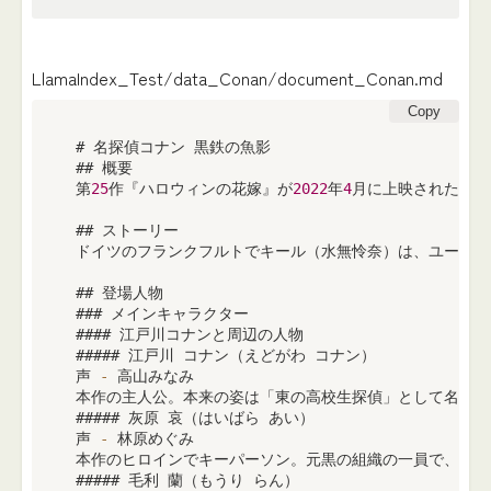
LlamaIndex_Test/data_Conan/document_Conan.md
Copy
 # 名探偵コナン 黒鉄の魚影

 ## 概要

 第
25
作『ハロウィンの花嫁』が
2022
年
4
月に上映された際に
 ## ストーリー

 ドイツのフランクフルトでキール（水無怜奈）は、ユーロ
 ## 登場人物

 ### メインキャラクター 

 #### 江戸川コナンと周辺の人物

 ##### 江戸川 コナン（えどがわ コナン）

 声 
-
 高山みなみ

 本作の主人公。本来の姿は「東の高校生探偵」として名を
 ##### 灰原 哀（はいばら あい）

 声 
-
 林原めぐみ

 本作のヒロインでキーパーソン。元黒の組織の一員で、在籍当
 ##### 毛利 蘭（もうり らん）
