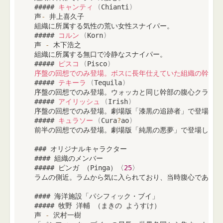
 ##### 
キャンティ
(
Chianti
)
 声
-
 井上喜久子

 組織に所属する気性の荒い女性スナイパー。

 ##### 
コルン
(
Korn
)
 声 
-
 木下浩之

 組織に所属する無口で冷静なスナイパー。

 ##### 
ピスコ
(
Pisco
)
序盤の回想でのみ登場。ボスに長年仕えていた組織の幹部。
 ##### 
テキーラ
(
Tequila
)
 序盤の回想でのみ登場。ウォッカと同じ幹部の腹心クラス
 ##### 
アイリッシュ
(
Irish
)
 序盤の回想でのみ登場。劇場版「漆黒の追跡者」で登場し
 ##### 
キュラソー
(
Cura
?
ao
)
 前半の回想でのみ登場。劇場版「純黒の悪夢」で登場した
 ### オリジナルキャラクター

 #### 組織のメンバー

 ##### ピンガ （Pinga）〈
25
〉

 ラムの側近。ラムから気に入られており、当時腹心であっ
 #### 海洋施設「パシフィック・ブイ」

 ##### 牧野 洋輔 （まきの ようすけ）

 声 
-
 沢村一樹
