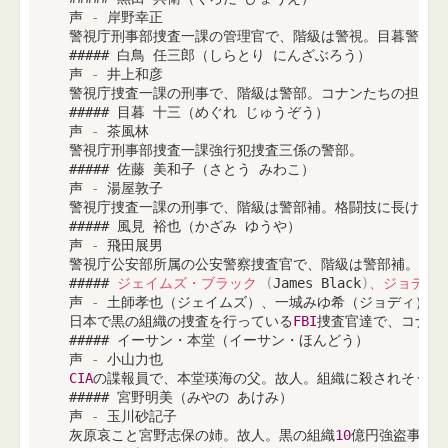
 声 
-
 岸野幸正

 警視庁刑事部捜査一課の管理官で、階級は警視。目暮警部や
 ##### 白鳥 任三郎（しらとり にんざぶろう）

 声 
-
 井上和彦

 警視庁捜査一課の刑事で、階級は警部。コナンたちの担任教
 ##### 目暮 十三（めぐれ じゅうぞう）

 声 
-
 茶風林

 警視庁刑事部捜査一課強行犯捜査三係の警部。

 ##### 佐藤 美和子（さとう みわこ）

 声 
-
 湯屋敦子

 警視庁捜査一課の刑事で、階級は警部補。格闘技に長けてい
 ##### 風見 裕也（かざみ ゆうや）

 声 
-
 飛田展男

 警視庁公安部所属の公安警察捜査官で、階級は警部補。

 ##### 
ジェイムズ・ブラック
(
James Black
)
、ジョディ
 声 
-
 土師孝也（ジェイムズ）、一城みゆ希（ジョディ）、
 日本で黒の組織の捜査を行っている
FBI
捜査官達で、コナン
 ##### イーサン・本堂（イーサン・ほんどう）

 声 
-
 小山力也

CIA
の諜報員で、本堂瑛海の父。故人。組織に殺されそうに
 ##### 宮野明美（みやの あけみ）

 声 
-
 玉川砂記子

 灰原哀こと宮野志保の姉。故人。黒の組織
10
億円強盗事件の