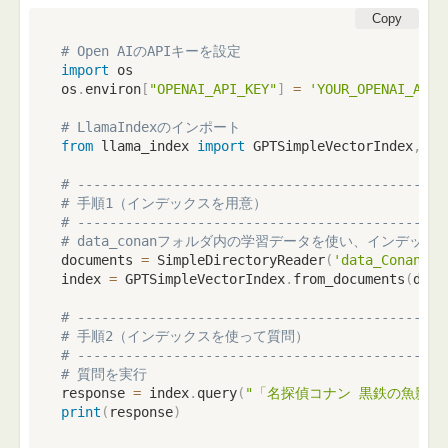
Copy
# Open AIのAPIキーを設定
import
 os

os
.
environ
[
"OPENAI_API_KEY"
]
=
'YOUR_OPENAI_API_
# LlamaIndexのインポート
from
 llama_index 
import
 GPTSimpleVectorIndex
,
 Si
# ----------------------------------------------
# 手順1（インデックスを用意）
# ----------------------------------------------
# data_conanフォルダ内の学習データを使い、インデッ
documents 
=
 SimpleDirectoryReader
(
'data_Conan'
)
.
index 
=
 GPTSimpleVectorIndex
.
from_documents
(
docu
# ----------------------------------------------
# 手順2（インデックスを使って質問）
# ----------------------------------------------
# 質問を実行
response 
=
 index
.
query
(
"「名探偵コナン 黒鉄の魚影」
print
(
response
)