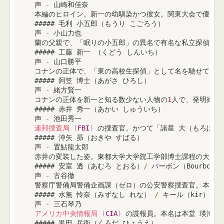
 声 
-
 山崎和佳奈

 本編のヒロイン。新一の幼馴染かつ彼女。関東大会で優勝す
 ##### 毛利 小五郎（もうり こごろう）

 声 
-
 小山力也

 蘭の父親で、「眠りの小五郎」の異名で有名な私立探偵。コ
 ##### 工藤 新一 （くどう しんいち）

 声 
-
 山口勝平

 コナンの正体で、「東の高校生探偵」として名を馳せている
 ##### 阿笠 博士（あがさ ひろし）

 声 
-
 緒方賢一

 コナンの正体を新一と知る数少ない人物の
1
人で、発明家。
 ##### 赤井 秀一（あかい しゅういち）

 声 
-
 池田秀一

連邦捜査局
(
FBI
)
 の捜査官。かつて「諸星 大（もろぼし
 ##### 沖矢 昴（おきや すばる）

 声 
-
 置鮎龍太郎

 赤井の変装した姿。東都大学大学院工学部博士課程の大学院
 ##### 安室 透（あむろ とおる）
/
 バーボン（Bourbon）

 声 
-
 古谷徹

 警察庁警備局警備企画課（ゼロ）の公安警察捜査官。本名は
 ##### 水無 怜奈（みずなし れな） 
/
 キール（kir）

 声 
-
 三石琴乃

アメリカ中央情報局
(
CIA
)
 の諜報員。本名は本堂 瑛海（
 ##### 黒田 兵衛（くろだ ひょうえ）
