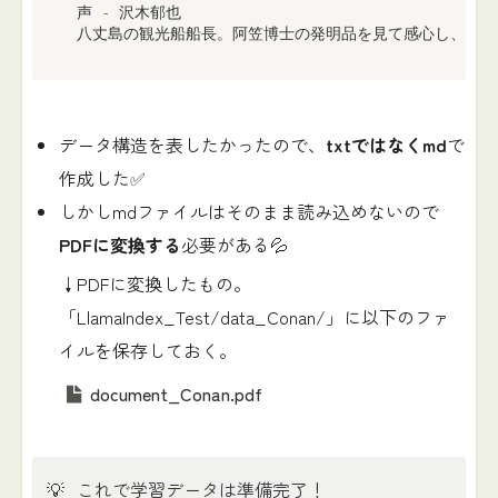
 声 
-
 沢木郁也

 八丈島の観光船船長。阿笠博士の発明品を見て感心し、意気
データ構造を表したかったので、
txtではなくmd
で
作成した✅
しかしmdファイルはそのまま読み込めないので
PDFに変換する
必要がある💦
↓PDFに変換したもの。
「LlamaIndex_Test/data_Conan/」に以下のファ
イルを保存しておく。
document_Conan.pdf
💡
これで学習データは準備完了！