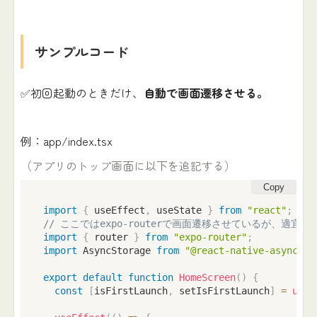
サンプルコード
✅初回起動のときだけ、
自動で画面遷移させる。
例：app/index.tsx
（アプリのトップ画面に以下を追記する）
Copy
import
{
 useEffect
,
 useState 
}
from
"react"
;
// ここではexpo-routerで画面遷移させているが、適
import
{
 router 
}
from
"expo-router"
;
import
 AsyncStorage 
from
"@react-native-async-st
export
default
function
HomeScreen
(
)
{
const
[
isFirstLaunch
,
 setIsFirstLaunch
]
=
useS