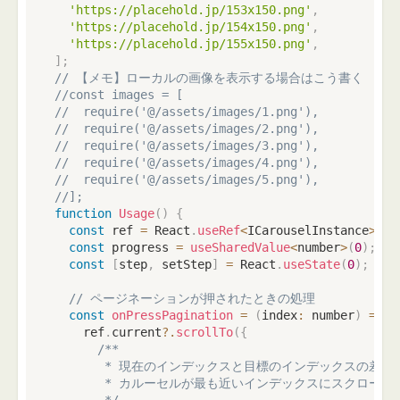
'https://placehold.jp/153x150.png'
,
'https://placehold.jp/154x150.png'
,
'https://placehold.jp/155x150.png'
,
]
;
// 【メモ】ローカルの画像を表示する場合はこう書く
//const images = [
//	require('@/assets/images/1.png'),
//	require('@/assets/images/2.png'),
//	require('@/assets/images/3.png'),
//	require('@/assets/images/4.png'),
//	require('@/assets/images/5.png'),
//];
function
Usage
(
)
{
const
 ref 
=
 React
.
useRef
<
ICarouselInstance
>
(
nu
const
 progress 
=
useSharedValue
<
number
>
(
0
)
;
/
const
[
step
,
 setStep
]
=
 React
.
useState
(
0
)
;
//
// ページネーションが押されたときの処理
const
onPressPagination
=
(
index
:
number
)
=>
{
    ref
.
current
?.
scrollTo
(
{
/**

       * 現在のインデックスと目標のインデックスの差を
       * カルーセルが最も近いインデックスにスクロール
       */