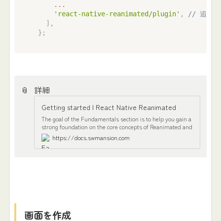
...
'react-native-reanimated/plugin'
,
// 追加
]
,
}
;
📎
詳細
Getting started | React Native Reanimated
The goal of the Fundamentals section is to help you gain a
strong foundation on the core concepts of Reanimated and
give you the confidence to explore more advanced use
https://docs.swmansion.com
cases on your own. This section is packed with interactive
examples, code snippets and explanations. Are you
ready? Let’s dive in!
画面を作成