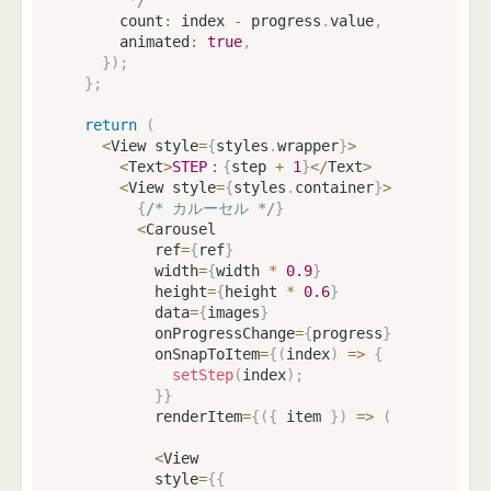
      count
:
 index 
-
 progress
.
value
,
      animated
:
true
,
}
)
;
}
;
return
(
<
View style
=
{
styles
.
wrapper
}
>
<
Text
>
STEP
：
{
step 
+
1
}
<
/
Text
>
<
View style
=
{
styles
.
container
}
>
{
/* カルーセル */
}
<
Carousel

          ref
=
{
ref
}
          width
=
{
width 
*
0.9
}
          height
=
{
height 
*
0.6
}
          data
=
{
images
}
          onProgressChange
=
{
progress
}
          onSnapToItem
=
{
(
index
)
=>
{
setStep
(
index
)
;
}
}
          renderItem
=
{
(
{
 item 
}
)
=>
(
<
View

          style
=
{
{