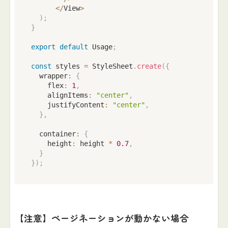
<
/
View
>
)
;
}
export
default
 Usage
;
const
 styles 
=
 StyleSheet
.
create
(
{
  wrapper
:
{
    flex
:
1
,
    alignItems
:
"center"
,
    justifyContent
:
"center"
,
}
,
  container
:
{
    height
:
 height 
*
0.7
,
}
}
)
;
【注意】ページネーションが動かない場合