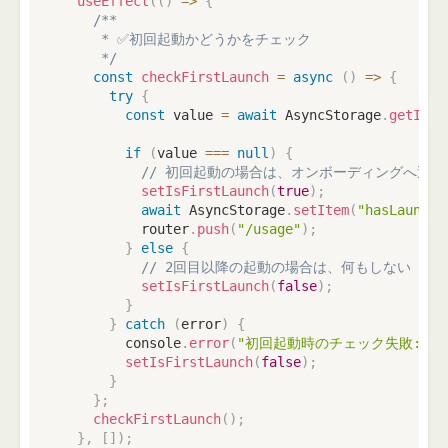
useEffect
(
(
)
=>
{
/**

     * ✅初回起動かどうかをチェック

     */
const
checkFirstLaunch
=
async
(
)
=>
{
try
{
const
 value 
=
await
 AsyncStorage
.
getItem
if
(
value 
===
null
)
{
// 初回起動の場合は、オンボーディングへ遷移
setIsFirstLaunch
(
true
)
;
await
 AsyncStorage
.
setItem
(
"hasLaunche
          router
.
push
(
"/usage"
)
;
}
else
{
// 2回目以降の起動の場合は、何もしない
setIsFirstLaunch
(
false
)
;
}
}
catch
(
error
)
{
console
.
error
(
"初回起動時のチェック失敗: "
,
setIsFirstLaunch
(
false
)
;
}
}
;
checkFirstLaunch
(
)
;
}
,
[
]
)
;