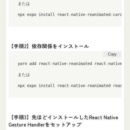
または

npx expo install react
-
native
-
reanimated
-
carouse
【手順2】依存関係をインストール
Copy
yarn add react
-
native
-
reanimated react
-
native
-
ge
または

npx expo install react
-
native
-
reanimated react
-
n
【手順3】先ほどインストールしたReact Native
Gesture Handlerをセットアップ