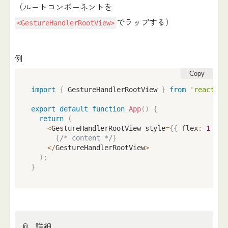
（ルートコンポーネントを
でラップする）
<GestureHandlerRootView>
例
Copy
import
{
 GestureHandlerRootView 
}
from
'react-na
export
default
function
App
(
)
{
return
(
<
GestureHandlerRootView style
=
{
{
 flex
:
1
}
}
>
{
/* content */
}
<
/
GestureHandlerRootView
>
)
;
}
📎
詳細