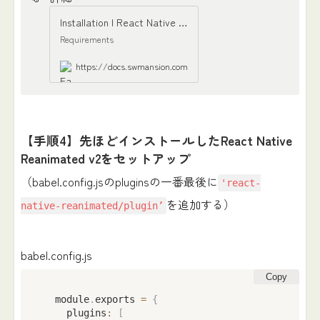
Installation | React Native Gesture Handler
Requirements
https://docs.swmansion.com
【手順4】先ほどインストールしたReact Native
Reanimated v2をセットアップ
（babel.config.jsのpluginsの一番最後に
'react-
を追加する）
native-reanimated/plugin’
babel.config.js
Copy
  module
.
exports 
=
{
    plugins
:
[