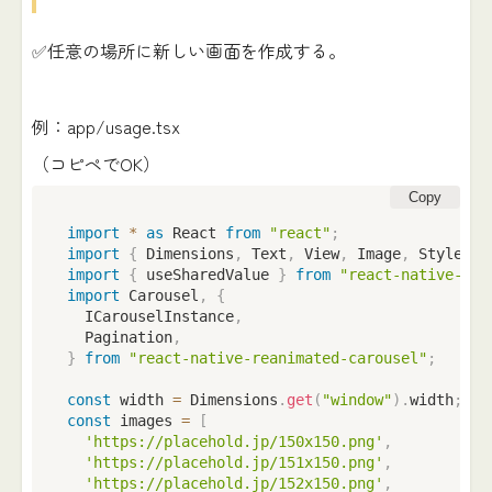
✅任意の場所に新しい画面を作成する。
例：app/usage.tsx
（コピペでOK）
Copy
import
*
as
 React 
from
"react"
;
import
{
 Dimensions
,
 Text
,
 View
,
 Image
,
 StyleShe
import
{
 useSharedValue 
}
from
"react-native-rea
import
 Carousel
,
{
  ICarouselInstance
,
  Pagination
,
}
from
"react-native-reanimated-carousel"
;
const
 width 
=
 Dimensions
.
get
(
"window"
)
.
width
;
/
const
 images 
=
[
'https://placehold.jp/150x150.png'
,
'https://placehold.jp/151x150.png'
,
'https://placehold.jp/152x150.png'
,