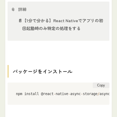
📎
詳細
📄
【1分で分かる】React Nativeでアプリの初
回起動時のみ特定の処理をする
パッケージをインストール
Copy
npm install @react
-
native
-
async
-
storage
/
async
-
st