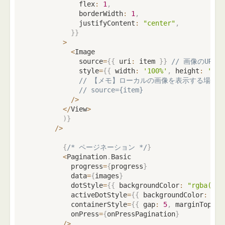
            flex
:
1
,
            borderWidth
:
1
,
            justifyContent
:
"center"
,
}
}
>
<
Image

            source
=
{
{
 uri
:
 item 
}
}
// 画像のURL
            style
=
{
{
 width
:
'100%'
,
 height
:
'100
// 【メモ】ローカルの画像を表示する場合
// source={item}
/
>
<
/
View
>
)
}
/
>
{
/* ページネーション */
}
<
Pagination
.
Basic

          progress
=
{
progress
}
          data
=
{
images
}
          dotStyle
=
{
{
 backgroundColor
:
"rgba(0,0
          activeDotStyle
=
{
{
 backgroundColor
:
"rg
          containerStyle
=
{
{
 gap
:
5
,
 marginTop
:
1
          onPress
=
{
onPressPagination
}
/
>