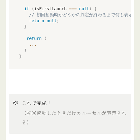
if
(
isFirstLaunch 
===
null
)
{
// 初回起動時かどうかの判定が終わるまで何も表示し
return
null
;
}
return
(
...
)
}
💡
これで完成！
（初回起動したときだけカルーセルが表示され
る）