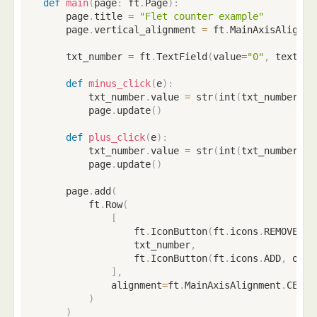
def
main
(
page
:
 ft
.
Page
)
:
    page
.
title 
=
"Flet counter example"
    page
.
vertical_alignment 
=
 ft
.
MainAxisAlignme
    txt_number 
=
 ft
.
TextField
(
value
=
"0"
,
 text_al
def
minus_click
(
e
)
:
        txt_number
.
value 
=
str
(
int
(
txt_number
.
va
        page
.
update
(
)
def
plus_click
(
e
)
:
        txt_number
.
value 
=
str
(
int
(
txt_number
.
va
        page
.
update
(
)
    page
.
add
(
        ft
.
Row
(
[
                ft
.
IconButton
(
ft
.
icons
.
REMOVE
,
 o
                txt_number
,
                ft
.
IconButton
(
ft
.
icons
.
ADD
,
 on_c
]
,
            alignment
=
ft
.
MainAxisAlignment
.
CENTE
)
)