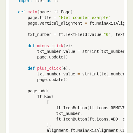
import
 flet 
as
 ft

def
main
(
page
:
 ft
.
Page
)
:
    page
.
title 
=
"Flet counter example"
    page
.
vertical_alignment 
=
 ft
.
MainAxisAlignme
    txt_number 
=
 ft
.
TextField
(
value
=
"0"
,
 text_al
def
minus_click
(
e
)
:
        txt_number
.
value 
=
str
(
int
(
txt_number
.
va
        page
.
update
(
)
def
plus_click
(
e
)
:
        txt_number
.
value 
=
str
(
int
(
txt_number
.
va
        page
.
update
(
)
    page
.
add
(
        ft
.
Row
(
[
                ft
.
IconButton
(
ft
.
icons
.
REMOVE
,
 o
                txt_number
,
                ft
.
IconButton
(
ft
.
icons
.
ADD
,
 on_c
]
,
            alignment
=
ft
.
MainAxisAlignment
.
CENTE