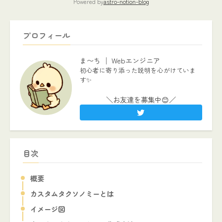
Powered by
astro-notion-blog
プロフィール
ま〜ち │ Webエンジニア
初心者に寄り添った説明を心がけていま
す✨
＼お友達を募集中😊／
目次
概要
カスタムタクソノミーとは
イメージ図