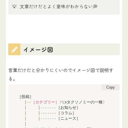
💡
文章だけだとよく意味がわからない💭
イメージ図
言葉だけだと分かりにくいのでイメージ図で説明す
る。
Copy
［投稿］

|
--
［カテゴリー］
(
👈タクソノミーの一種
)
|
|
--
--
--
-
［お知らせ］

|
|
--
--
--
-
［コラム］

|
|
--
--
--
-
［ニュース］

|