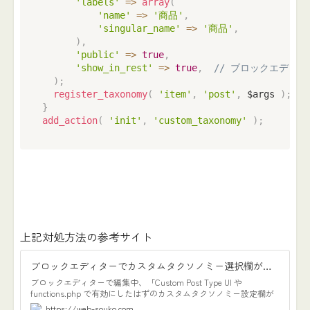
'labels'
=>
array
(
'name'
=>
'商品'
,
'singular_name'
=>
'商品'
,
)
,
'public'
=>
true
,
'show_in_rest'
=>
true
,
// ブロックエディ
)
;
register_taxonomy
(
'item'
,
'post'
,
 $args 
)
;
}
add_action
(
'init'
,
'custom_taxonomy'
)
;
上記対処方法の参考サイト
ブロックエディターでカスタムタクソノミー選択欄が表示されていない場合【WordPress】
ブロックエディターで編集中、「Custom Post Type UI や
functions.php で有効にしたはずのカスタムタクソノミー設定欄が
見当たらない」という場合の解決方法になります。使用したバージ
https://web-souko.com