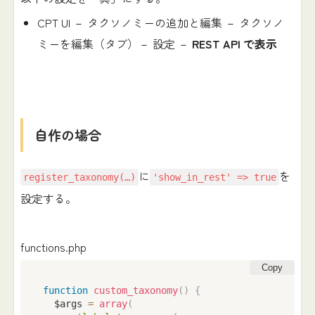
CPT UI － タクソノミーの追加と編集 － タクソノ
ミーを編集（タブ）－ 設定 －
REST API で表示
自作の場合
に
を
register_taxonomy(…)
'show_in_rest' => true
設定する。
functions.php
Copy
function
custom_taxonomy
(
)
{
  $args 
=
array
(