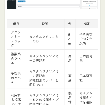
項目
説明
例
補足
タクソ
it
半角英数
ノミー
カスタムタクソノミ
e
で20文字
スラッ
ーのID
m
以内
グ
複数系
カスタムタクソノミ
商
日本語可
のラベ
ーの表記名
品
能
ル
カスタムタクソノミ
単数系
ーの表記名
商
日本語可
のラベ
※複数形のラベルと
品
能
ル
同じでOK
製
カスタム
利用す
カスタムタクソノミ
品
投稿タイ
る投稿
ーをどの投稿タイプ
情
プを選択
タイプ
に紐づけるか