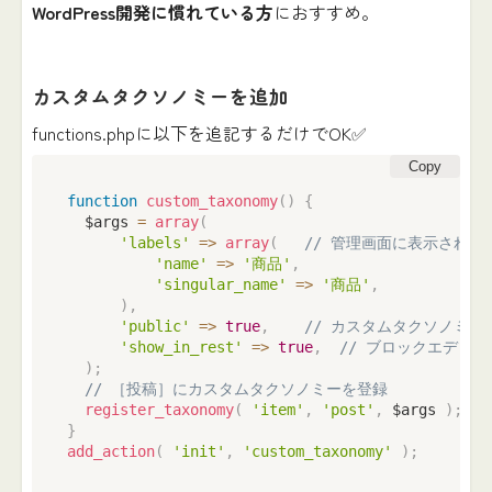
WordPress開発に慣れている方
におすすめ。
カスタムタクソノミーを追加
functions.phpに以下を追記するだけでOK✅
Copy
function
custom_taxonomy
(
)
{
  $args 
=
array
(
'labels'
=>
array
(
// 管理画面に表示される
'name'
=>
'商品'
,
'singular_name'
=>
'商品'
,
)
,
'public'
=>
true
,
// カスタムタクソノミー
'show_in_rest'
=>
true
,
// ブロックエディ
)
;
// ［投稿］にカスタムタクソノミーを登録
register_taxonomy
(
'item'
,
'post'
,
 $args 
)
;
}
add_action
(
'init'
,
'custom_taxonomy'
)
;