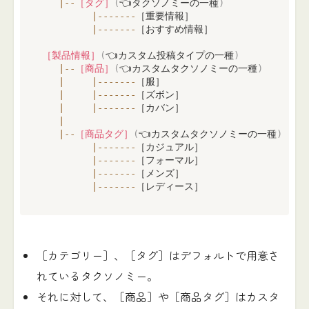
|
--
［タグ］
(
👈タクソノミーの一種
)
|
--
--
--
-
［重要情報］

|
--
--
--
-
［おすすめ情報］

［製品情報］
(
👈カスタム投稿タイプの一種
)
|
--
［商品］
(
👈カスタムタクソノミーの一種
)
|
|
--
--
--
-
［服］

|
|
--
--
--
-
［ズボン］

|
|
--
--
--
-
［カバン］

|
|
--
［商品タグ］
(
👈カスタムタクソノミーの一種
)
|
--
--
--
-
［カジュアル］

|
--
--
--
-
［フォーマル］

|
--
--
--
-
［メンズ］

|
--
--
--
-
［レディース］
［カテゴリー］、［タグ］はデフォルトで用意さ
れているタクソノミー。
それに対して、［商品］や［商品タグ］はカスタ